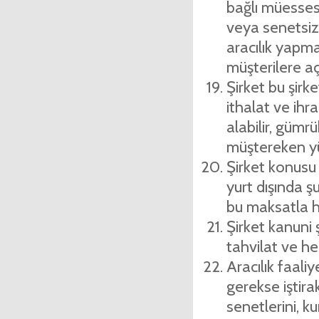
bağlı müessese
veya senetsiz 
aracılık yapma
müşterilere açtı
Şirket bu şirk
ithalat ve ihra
alabilir, gümr
müştereken yür
Şirket konusu i
yurt dışında şu
bu maksatla he
Şirket kanuni 
tahvilat ve he
Aracılık faaliy
gerekse iştirak
senetlerini, ku