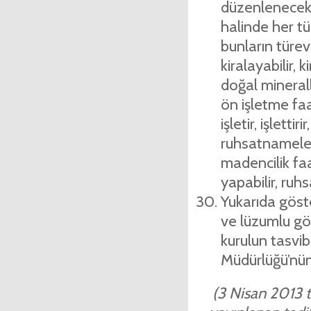
düzenlenecek 
halinde her tü
bunların türevle
kiralayabilir, k
doğal minerall
ön işletme faal
işletir, işletti
ruhsatnamelerin
madencilik fa
yapabilir, ruhs
Yukarıda göste
ve lüzumlu gör
kurulun tasvib
Müdürlüğü’nün 
(3 Nisan 2013 ta