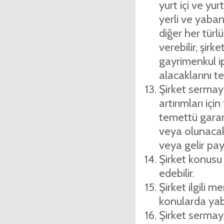
yurt içi ve yur
yerli ve yabanc
diğer her türlü
verebilir, şirk
gayrimenkul ip
alacaklarını te
Şirket sermaye
artırımları içi
temettü garanti
veya olunacak 
veya gelir pay
Şirket konusu i
edebilir.
Şirket ilgili 
konularda yaba
Şirket sermayes