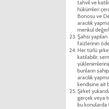
tahvil ve katı
hükümleri çer
Bonosu ve De­vl
aracılık yapm
menkul değerle
Şahsi yapılan 
faizlerinin öde
Her türlü şirk
katılabilir, se
yüklenimlerin
bunların sahip
aracılık yapma
kendisine ait b
Şirket yukarıd
gerçek veya tüz
bu konularda f