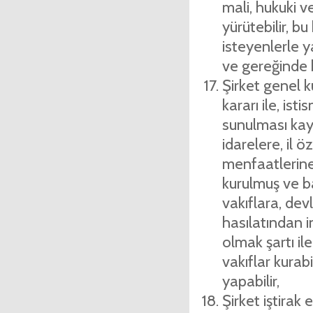
mali, hukuki ve
yürütebilir, bu
isteyenlerle y
ve gereğinde b
Şirket genel k
kararı ile, is
sunulması kayd
idarelere, il ö
menfaatlerine
kurulmuş ve b
vakıflara, dev
hasılatından i
olmak şartı il
vakıflar kurabi
yapabilir,
Şirket iştirak 