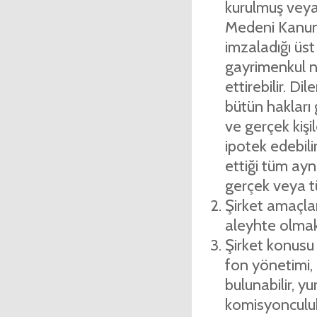
kurulmuş veya 
Medeni Kanund
imzaladığı üst 
gayri­menkul ni
ettirebilir. Dil
bütün hakları
ve gerçek kişil
ipotek edebilir
ettiği tüm ayni
gerçek veya tüz
Şirket amaçlar
aleyhte olmak ü
Şirket konusu i
fon yönetimi, 
bulunabilir, yu
komisyonculuk, d