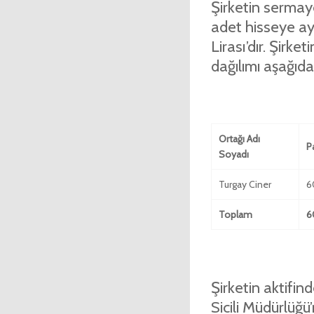
Şirketin sermay
adet hisseye ay
Lirası’dır. Şir
dağılımı aşağıdak
Ortağı Adı
P
Soyadı
Turgay Ciner
6
Toplam
6
Şirketin aktifin
Sicili Müdürlüğ