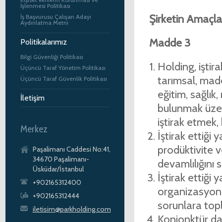
İşlenmesi Politikası
Şirketin Amaçlar
İş Başvurusu Çalışan Adayı
Aydınlatma Metni
Madde 3
Politikalarımız
Bilgi Güvenliği Politikası
Holding, iştira
Üçüncü Taraf Yönetim Politikası
tarımsal, maden
Üçüncü Taraf Güvenlik Politikası
eğitim, sağlık,
İletişim
bulunmak üzere
iştirak etmek
Merkez
İştirak ettiği
prodüktivite v
Paşalimanı Caddesi No:41,
34670 Paşalimanı-
devamlılığını 
Üsküdar/İstanbul
İştirak ettiği
+902165312400
organizasyon v
+902165312444
sorunlara top
iletisim@parkholding.com
Konjonktür dal