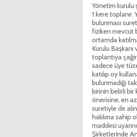
Yönetim kurulu ş
1 kere toplanır. 
bulunması suret
fiziken mevcut b
ortamda katılmas
Kurulu Başkanı 
toplantıya çağırı
sadece üye tüzel
katılıp oy kulla
bulunmadığı takd
birinin belirli b
önerisine, en a
suretiyle de alı
hakkına sahip ol
maddesi uyarınca
Şirketlerinde An