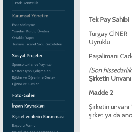
Park Denizcilik
Kurumsal Yönetim
Tek Pay Sahibi
Esas sözleşme
Yönetim Kurulu Üyeleri
Turg
Ortaklık Yapısı
Uyruklu
Türkiye Ticaret Sicili Gazeteleri
Paşalimanı Cad
Sosyal Projeler
Sponsorluklar ve Yayınlar
(Son hissedarlık
Restorasyon Çalışmaları
Şirketin Unvanı
Eğitim ve Öğrenime Destek
Eğitim ve Kurslar
Madde 2
Foto-Galeri
Şirketin unvanı
İnsan Kaynakları
şirket ya da ano
Kişisel verilerin Korunması
Başvuru Formu
Kişisel Verilerin Korunması ve