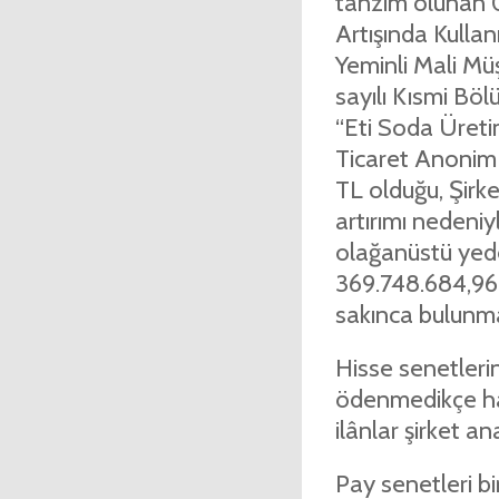
tanzim olunan 
Artışında Kullan
Yeminli Mali Mü
sayılı Kısmi Bö
“Eti Soda Üreti
Ticaret Anonim Ş
TL olduğu, Şirk
artırımı nedeniyl
olağanüstü yede
369.748.684,96 
sakınca bulunmad
Hisse senetleri
ödenmedikçe ham
ilânlar şirket a
Pay senetleri bir