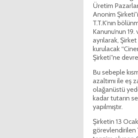
Üretim Pazarlam
Anonim Şirketi”ni
T.T.K’nın bölünm
Kanunu’nun 19. 
ayrılarak, Şirke
kurulacak “Cine
Şirketi”ne devred
Bu sebeple kıs
azaltımı ile eş 
olağanüstü yede
kadar tutarın s
yapılmıştır.
Şirketin 13 Ocak
görevlendirilen