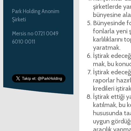
şirketlerde yar
Park Holding Anonim
bünyesine alar
Şirketi
Bünyesinde fon
fonlarla yeni ş
Mersis no 0721 0049
karlılıklarını 
6010 0011
yaratmak.
İştirak edeceği
mak, bu konud
İştirak edeceğ
raporlar hazı
kredileri iştira
İştirak ettiği 
katılmak, bu 
hususunda taa
uygun gördüğü ş
aracılık yapm