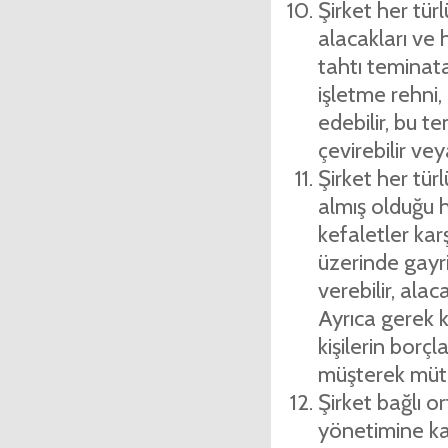
Şirket her tür
alacakları ve h
tahtı teminata
işletme rehni,
ede­bilir, bu t
çevire­bilir vey
Şirket her tür
almış olduğu h
kefaletler karşı
üz­erinde gayr
verebilir, alac
Ayrıca gerek 
kişilerin borçl
müşterek mütes
Şirket bağlı orta
yönetimine katı