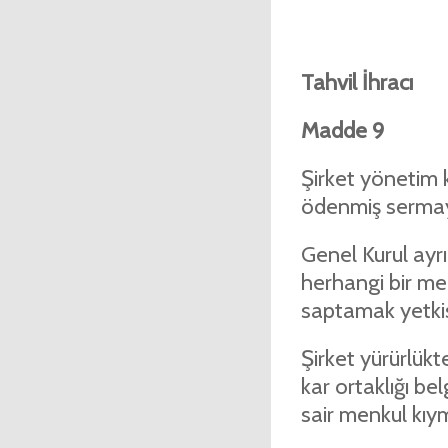
Tahvil İhracı
Madde 9
Şirket yönetim k
ödenmiş sermayes
Genel Kurul ay
herhangi bir men
saptamak yetkisi
Şirket yürürlükt
kar ortaklığı be
sair menkul kıym