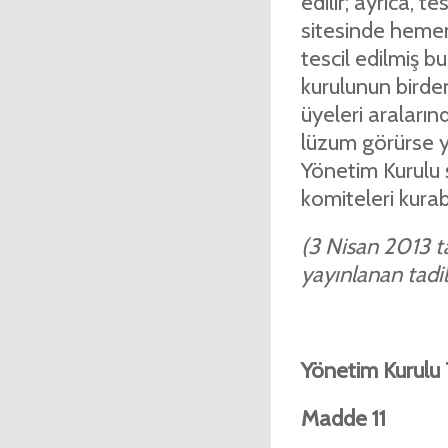
edilir; ayrıca, t
sitesinde hemen 
tescil edilmiş b
kurulunun birde
üyeleri araların
lüzum görürse yö
Yönetim Kurulu ş
komiteleri kurabi
(3 Nisan 2013 ta
yayınlanan tadil 
Yönetim Kurulu 
Madde 11