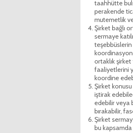
taahhütte bulu
perakende tica
mutemetlik ver
Şirket bağlı or
sermaye katılı
teşebbüs­lerin
koordinasyon h
ortaklık şirke
faaliyetlerini 
koordine ede­bi
Şirket konusu i
iştirak edebile
edebilir veya 
bırakabilir, fas
Şirket sermaye
bu kapsamda g