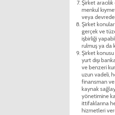
Şirket aracıl
menkul kıymet, 
veya devredebi
Şirket konuları
gerçek ve tüze
işbirliği yapabil
rulmuş ya da k
Şirket konusu i
yurt dışı banka
ve benzeri kur
uzun vadeli, he
finansman ve m
kaynak sağlayab
yönetimine kat
ittifaklarına 
hizmetleri vere