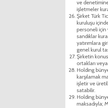
ve denetimine
işletmeler kura
Şirket Türk Ti
kuruluşu için­d
personeli için
sandıklar kurabi
yatırımlara gir
genel ku­rul ta
Şirketin konusu
ortakları veya 
Holding bünyes
karşılamak ma
işletir ve üre
satabilir.
Holding bünyes
maksadıyla; M