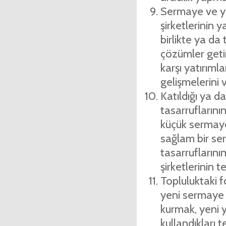
Sermaye ve yö
şirketlerinin 
birlikte ya da
çözüm­ler geti
karşı yatırıml
gelişmelerini v
Katıldığı ya d
tasarrufların
küçük sermaye
sağlam bir se
tasarrufların
şirket­lerinin 
Topluluktaki fo
yeni sermaye ş
kurmak, yeni y
kullandıkları 