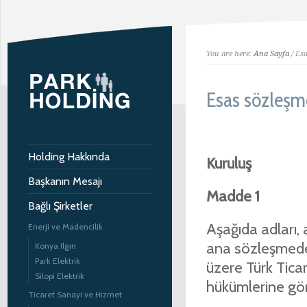
You are here:
Ana Sayfa
/ Esa
Esas sözleşm
Holding Hakkında
Kuruluş
Başkanın Mesajı
Madde 1
Bağlı Şirketler
Aşağıda adları, 
Enerji ve Madencilik
ana sözleşmedek
Konya Ilgın
Park Elektrik
üzere Türk Tica
Silopi Elektrik
hükümlerine göre
Ticaret Sanayi ve Hizmet