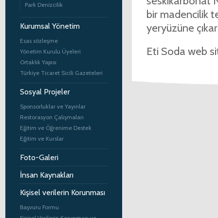
seskikarbonat 
Park Denizcilik
bir madencilik t
yeryüzüne çıkar
Kurumsal Yönetim
Esas sözleşme
Eti Soda web sit
Yönetim Kurulu Üyeleri
Ortaklık Yapısı
Türkiye Ticaret Sicili Gazeteleri
Sosyal Projeler
Sponsorluklar ve Yayınlar
Restorasyon Çalışmaları
Eğitim ve Öğrenime Destek
Eğitim ve Kurslar
Foto-Galeri
İnsan Kaynakları
Kişisel verilerin Korunması
Başvuru Formu
Kişisel Verilerin Korunması ve