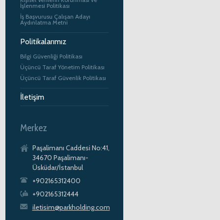
İşlenmesi Politikası
İş Başvurusu Çalışan Adayı
Aydınlatma Metni
Politikalarımız
Bilgi Güvenliği Politikası
Üçüncü Taraf Yönetim Politikası
Üçüncü Taraf Güvenlik Politikası
İletişim
Merkez
Paşalimanı Caddesi No:41,
34670 Paşalimanı-
Üsküdar/İstanbul
+902165312400
+902165312444
iletisim@parkholding.com