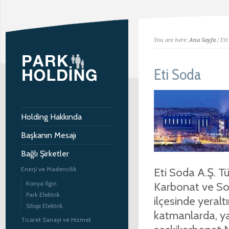
You are here:
Ana Sayfa
/ Eti
Eti Soda
Holding Hakkında
Başkanın Mesajı
Bağlı Şirketler
Enerji ve Madencilik
Eti Soda A.Ş. Tü
Konya Ilgın
Karbonat ve Sod
Park Elektrik
ilçesinde yeralt
Silopi Elektrik
katmanlarda, ya
Ticaret Sanayi ve Hizmet