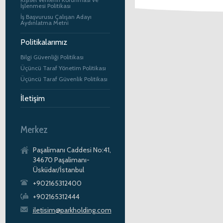
İşlenmesi Politikası
İş Başvurusu Çalışan Adayı
Aydınlatma Metni
Politikalarımız
Bilgi Güvenliği Politikası
Üçüncü Taraf Yönetim Politikası
Üçüncü Taraf Güvenlik Politikası
İletişim
Merkez
Paşalimanı Caddesi No:41,
34670 Paşalimanı-
Üsküdar/İstanbul
+902165312400
+902165312444
iletisim@parkholding.com