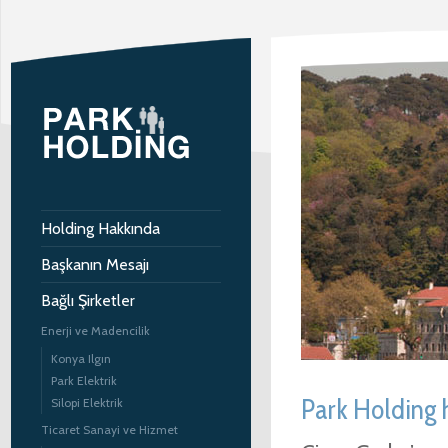
Holding Hakkında
Başkanın Mesajı
Bağlı Şirketler
Enerji ve Madencilik
Konya Ilgın
Park Elektrik
Park Holding 
Silopi Elektrik
Ticaret Sanayi ve Hizmet