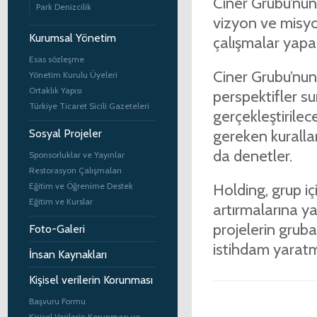
Ciner Grubu’nun
Park Denizcilik
vizyon ve misyonl
Kurumsal Yönetim
çalışmalar yapar
Esas sözleşme
Ciner Grubu’nun f
Yönetim Kurulu Üyeleri
Ortaklık Yapısı
perspektifler s
Türkiye Ticaret Sicili Gazeteleri
gerçekleştirilece
gereken kuralla
Sosyal Projeler
da denetler.
Sponsorluklar ve Yayınlar
Restorasyon Çalışmaları
Holding, grup içi
Eğitim ve Öğrenime Destek
Eğitim ve Kurslar
artırmalarına ya
projelerin gruba
Foto-Galeri
istihdam yaratma
İnsan Kaynakları
Kişisel verilerin Korunması
Başvuru Formu
Kişisel Verilerin Korunması ve