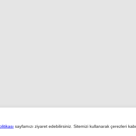
Bilgi Toplumu Hizmetleri
litikası
sayfamızı ziyaret edebilirsiniz. Sitemizi kullanarak çerezleri kab
© 2012
PARK HOLDİNG A.Ş. BİR CİNER GRUBU KURULUŞUDUR.
Bütün hakları saklıdır.