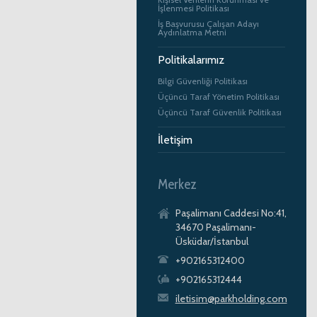
İşlenmesi Politikası
İş Başvurusu Çalışan Adayı
Aydınlatma Metni
Politikalarımız
Bilgi Güvenliği Politikası
Üçüncü Taraf Yönetim Politikası
Üçüncü Taraf Güvenlik Politikası
İletişim
Merkez
Paşalimanı Caddesi No:41,
34670 Paşalimanı-
Üsküdar/İstanbul
+902165312400
+902165312444
iletisim@parkholding.com