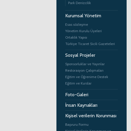
Park Denizcilik
Kurumsal Yönetim
Esas sözleşme
Yönetim Kurulu Üyeleri
Ortaklık Yapısı
Türkiye Ticaret Sicili Gazeteleri
Sosyal Projeler
Sponsorluklar ve Yayınlar
Restorasyon Çalışmaları
Eğitim ve Öğrenime Destek
Eğitim ve Kurslar
Foto-Galeri
İnsan Kaynakları
Kişisel verilerin Korunması
Başvuru Formu
Kişisel Verilerin Korunması ve